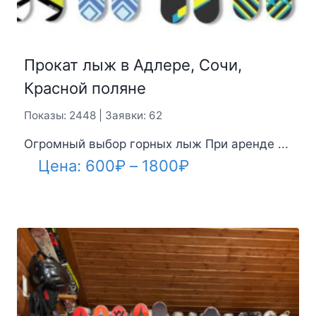
Прокат лыж в Адлере, Сочи,
Красной поляне
Показы: 2448 | Заявки: 62
Огромный выбор горных лыж При аренде ...
Диапазон
Цена:
600
₽
–
1800
₽
цен:
600₽
–
1800₽