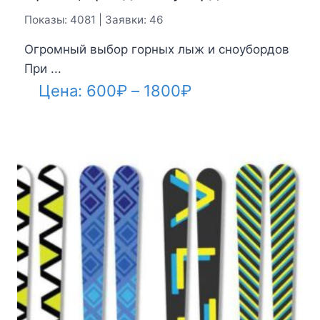
Показы: 4081 | Заявки: 46
Огромный выбор горных лыж и сноубордов
При ...
Диапазон
Цена:
600
₽
–
1800
₽
цен:
600₽
–
1800₽