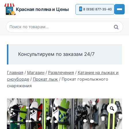
Перейти
Красная поляна и Цены
8 (938) 877-35-40
к
содержимому
Поиск
Искать:
Консультируем по заказам 24/7
Главная
/
Магазин
/
Развлечения
/
Катание на лыжах и
сноуборде
/
Прокат лыж
/
Прокат горнолыжного
снаряжения
Zoom