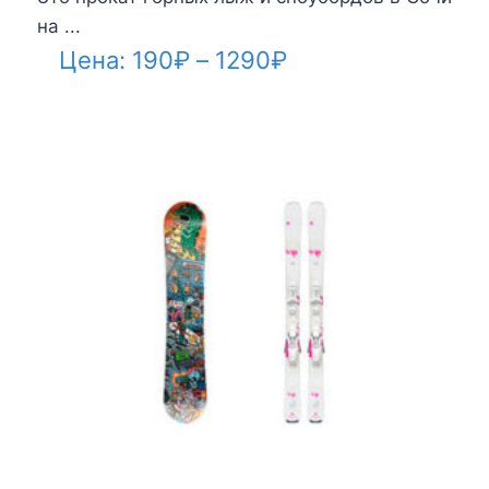
на ...
Диапазон
Цена:
190
₽
–
1290
₽
цен:
190₽
–
1290₽