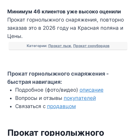
Прокат
Минимум 46 клиентов уже высоко оценили
горнолыжного
Прокат горнолыжного снаряжения, повторно
снаряжения
заказав это в 2026 году на Красная поляна и
Цены.
Категории:
Прокат лыж
,
Прокат сноубордов
Прокат горнолыжного снаряжения -
быстрая навигация:
Подробное (фото/видео)
описание
Вопросы и отзывы
покупателей
Связаться с
продавцом
Прокат горнолыжного