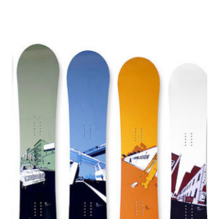
цен:
590₽
–
2990₽