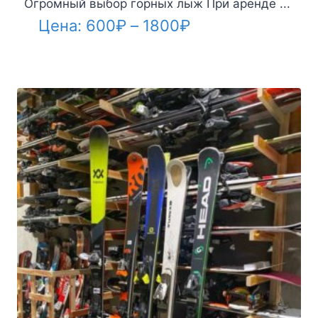
Огромный выбор горных лыж При аренде ...
Диапазон
Цена:
600
₽
–
1800
₽
цен:
600₽
–
1800₽