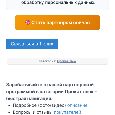
обработку персональных данных.
Стать партнером сейчас
Количество
Связаться в 1 клик
товара
Зарабатывайте
Категория:
Прокат лыж
с
нашей
партнерской
программой
Зарабатывайте с нашей партнерской
в
программой в категории Прокат лыж -
категории
быстрая навигация:
Прокат
Подробное (фото/видео)
описание
лыж
Вопросы и отзывы
покупателей