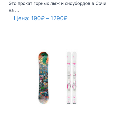
Это прокат горных лыж и сноубордов в Сочи
на ...
Диапазон
Цена:
190
₽
–
1290
₽
цен:
190₽
–
1290₽