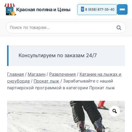
Перейти
Красная поляна и Цены
8 (938) 877-35-40
к
содержимому
Поиск
Искать:
Консультируем по заказам 24/7
Главная
/
Магазин
/
Развлечения
/
Катание на лыжах и
сноуборде
/
Прокат лыж
/
Зарабатывайте с нашей
партнерской программой в категории Прокат лыж
Zoom