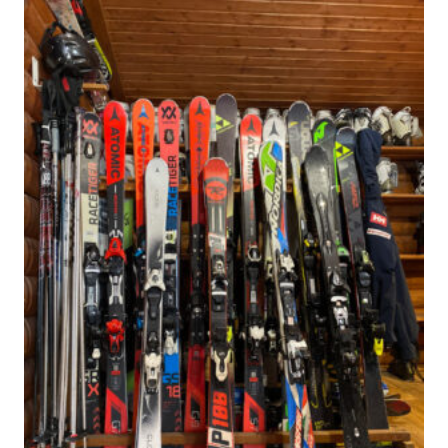
–
1800₽