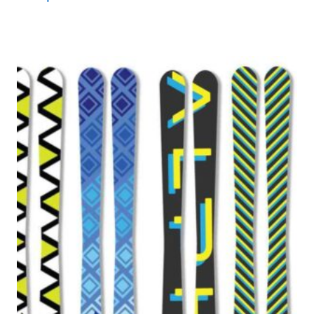
цен:
590₽
–
2990₽