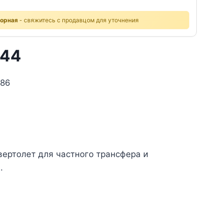
ворная
- свяжитесь с продавцом для уточнения
R44
 86
ертолет для частного трансфера и
.