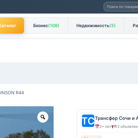
Искать:
Каталог
Бизнес
(108)
Недвижимость
(5)
Ра
INSON R44
Zoom
Трансфер Сочи и 
2+ лет
12 объявле