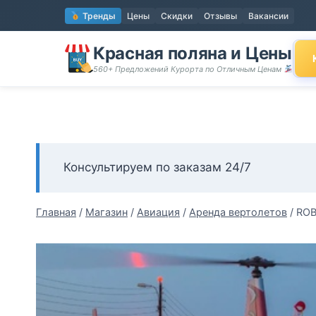
Перейти
Тренды
Цены
Скидки
Отзывы
Вакансии
к
содержимому
Красная поляна и Цены
560+ Предложений Курорта по Отличным Ценам
Консультируем по заказам 24/7
Главная
/
Магазин
/
Авиация
/
Аренда вертолетов
/
ROB