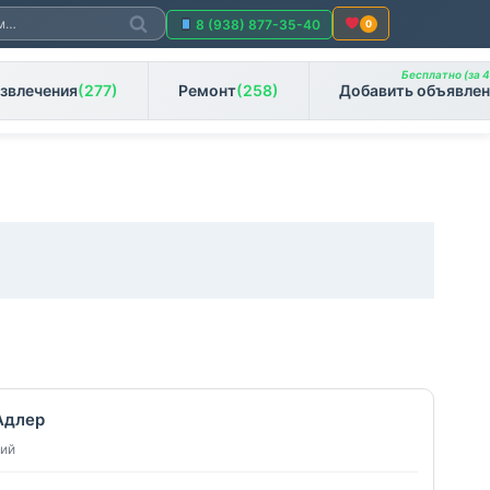
Поиск
8 (938) 877-35-40
0
Бесплатно (за 4
звлечения
(277)
Ремонт
(258)
Добавить объявлен
Адлер
ний