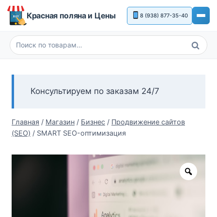
Перейти
Красная поляна и Цены
8 (938) 877-35-40
к
содержимому
Поиск
Искать:
Консультируем по заказам 24/7
Главная
/
Магазин
/
Бизнес
/
Продвижение сайтов
(SEO)
/
SMART SEO-оптимизация
Zoom