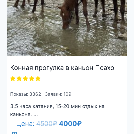
Конная прогулка в каньон Псахо
Показы: 3362 | Заявки: 109
3,5 часа катания, 15-20 мин отдых на
каньоне. ...
Первоначальная
Текущая
Цена:
4500
₽
4000
₽
цена
цена: