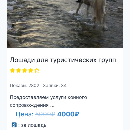
Лошади для туристических групп
Показы: 2802 | Заявки: 34
Предоставляем услуги конного
сопровождения ...
Первоначальная
Текущая
Цена:
5000
₽
4000
₽
цена
цена:
:
за лошадь