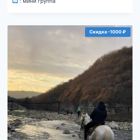
:
мини группа
составляла
4000₽.
4500₽.
Скидка -1000 ₽