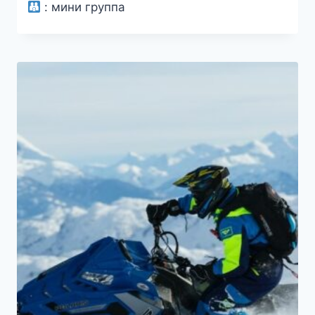
:
мини группа
составляла
4000₽.
5000₽.