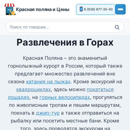
Перейти
Красная поляна и Цены
8 (938) 877-35-40
к
содержимому
Поиск
Искать:
Развлечения в Горах
Красная Поляна – это знаменитый
горнолыжный курорт в России, который также
предлагает множество развлечений вне
сезона
катания на лыжах
. Кроме экскурсий на
квадроциклах
, здесь можно
покататься
лошадях
, на
горных велосипедах
, прогуляться
по живописным тропам и пешим маршрутам,
поехать в
джип-тур
а также отправиться на
рыбалку или посетить местные бани. Кроме
того, здесь проводятся экскурсии на