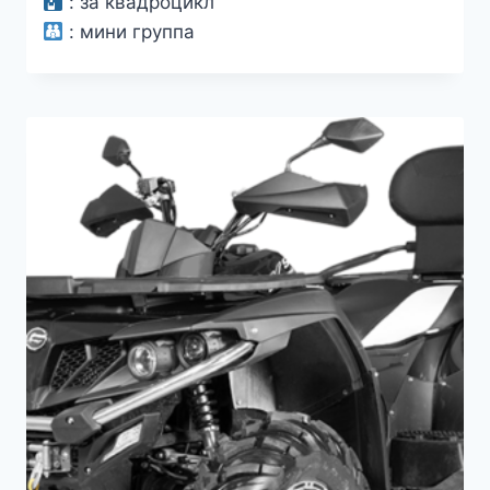
:
за квадроцикл
:
мини группа