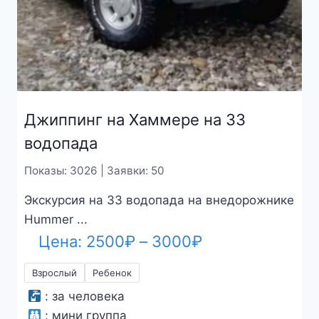
Джиппинг на Хаммере на 33
водопада
Показы: 3026 | Заявки: 50
Экскурсия на 33 водопада на внедорожнике
Hummer ...
Диапазон
Цена:
2500
₽
–
3000
₽
цен:
Взрослый
Ребенок
2500₽
:
за человека
–
:
мини группа