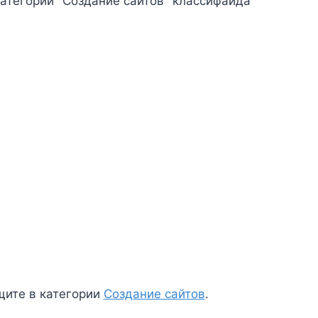
категории "Создание сайтов" классифайда
щите в категории
Создание сайтов
.