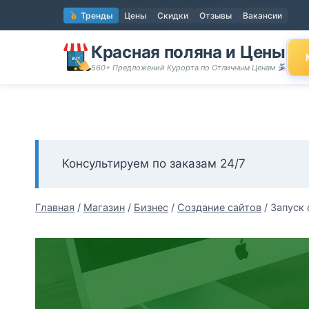
Перейти
Тренды
Цены
Скидки
Отзывы
Вакансии
к
содержимому
Красная поляна и Цены
560+ Предложений Курорта по Отличным Ценам
Консультируем по заказам 24/7
Главная
/
Магазин
/
Бизнес
/
Создание сайтов
/
Запуск 