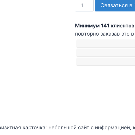
Количество
Связаться в 
товара
Запуск
Минимум 141 клиентов
сайта-
повторно заказав это в
визитки
визитная карточка: небольшой сайт с информацией, 