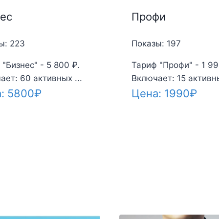
ес
Профи
ы: 223
Показы: 197
"Бизнес" - 5 800 ₽.
Тариф "Профи" - 1 99
ает: 60 активных ...
Включает: 15 активны
а:
5800
₽
Цена:
1990
₽