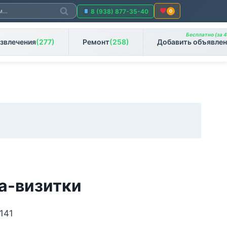
Поиск
8 (938) 877-35-40
0
Бесплатно (за 4
звлечения
(277)
Ремонт
(258)
Добавить объявлен
а-визитки
141