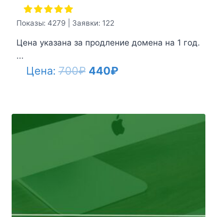
Показы: 4279 | Заявки: 122
Цена указана за продление домена на 1 год.
...
Первоначальная
Текущая
Цена:
700
₽
440
₽
цена
цена:
составляла
440₽.
700₽.