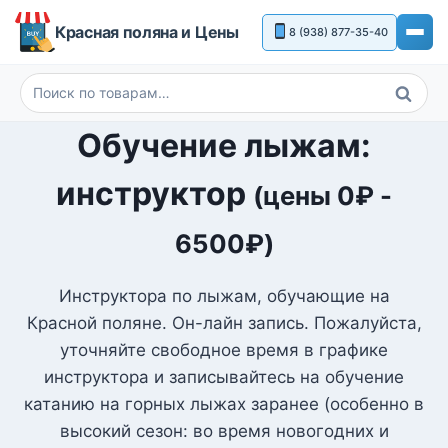
Перейти
Красная поляна и Цены
8 (938) 877-35-40
к
содержимому
Поиск
Искать:
Обучение лыжам:
инструктор
(цены
0
₽
-
6500
₽
)
Инструктора по лыжам, обучающие на
Красной поляне. Он-лайн запись. Пожалуйста,
уточняйте свободное время в графике
инструктора и записывайтесь на обучение
катанию на горных лыжах заранее (особенно в
высокий сезон: во время новогодних и