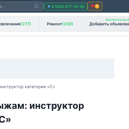
Поиск
8 (938) 877-35-40
0
Бесплатно (за 4
звлечения
(277)
Ремонт
(258)
Добавить объявлен
инструктор категории «С»
ыжам: инструктор
«С»