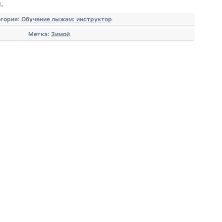
.
егория:
Обучение лыжам: инструктор
Метка:
Зимой