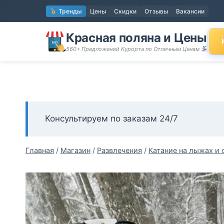
Перейти
Тренды
Цены
Скидки
Отзывы
Вакансии
к
содержимому
Красная поляна и Цены
560+ Предложений Курорта по Отличным Ценам
Консультируем по заказам 24/7
Главная
/
Магазин
/
Развлечения
/
Катание на лыжах и