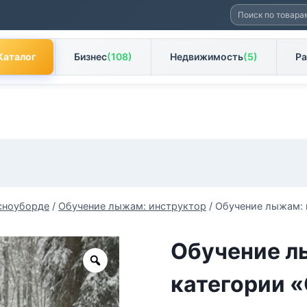
Искать:
Каталог
Бизнес
(108)
Недвижимость
(5)
Ра
 сноуборде
/
Обучение лыжам: инструктор
/
Обучение лыжам: 
Обучение л
Zoom
категории 