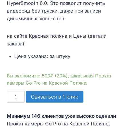
2500₽.
HyperSmooth 6.0. Это позволит получить
видеоряд без тряски, даже при записи
динамичных экшн-сцен.
на сайте Красная поляна и Цены (детали
заказа):
Цена указана:
за штуку
Вы экономите: 500₽ (20%), заказывая Прокат
камеры Go Pro на Красной Поляне.
Количество
Связаться в 1 клик
товара
Прокат
Минимум 146 клиентов уже высоко оценили
камеры
Прокат камеры Go Pro на Красной Поляне,
Go