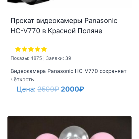
Прокат видеокамеры Panasonic
HC-V770 в Красной Поляне
Показы: 4875 | Заявки: 39
Видеокамера Panasonic HC-V770 сохраняет
чёткость ...
Первоначальная
Текущая
Цена:
2500
₽
2000
₽
цена
цена:
составляла
2000₽.
2500₽.