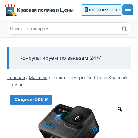
Перейти
Красная поляна и Цены
8 (938) 877-35-40
к
содержимому
Поиск
Искать:
Консультируем по заказам 24/7
Главная
/
Магазин
/
Прокат камеры Go Pro на Красной
Поляне
Скидка -500 ₽
Zoom