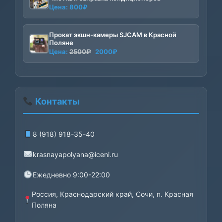
Цена:
800
₽
Прокат экшн-камеры SJCAM в Красной
Поляне
Первоначальная
Текущая
Цена:
2500
₽
2000
₽
цена
цена:
составляла
2000₽.
2500₽.
Контакты
8 (918) 918-35-40
krasnayapolyana@iceni.ru
Ежедневно 9:00-22:00
Россия, Краснодарский край, Сочи, п. Красная
Поляна