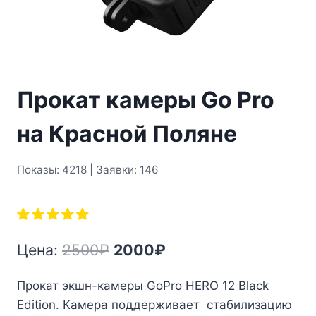
Прокат камеры Go Pro
на Красной Поляне
Показы: 4218 | Заявки: 146
Первоначальная
Текущая
Цена:
2500
₽
2000
₽
цена
цена:
Прокат экшн-камеры GoPro HERO 12 Black
составляла
2000₽.
Edition. Камера поддерживает стабилизацию